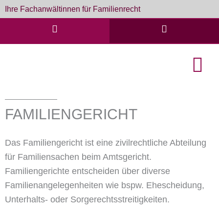
Zum
Ihre Fachanwältinnen für Familienrecht
Inhalt
springen
English Cou
Formulare & D
FAMILIENGERICHT
Das Familiengericht ist eine zivilrechtliche Abteilung
für Familiensachen beim Amtsgericht.
Familiengerichte entscheiden über diverse
Familienangelegenheiten wie bspw. Ehescheidung,
Unterhalts- oder Sorgerechtsstreitigkeiten.