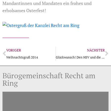
Mandantinnen und Mandaten ein frohes und
erholsames Osterfest!
Zurück
N
VORIGER
NÄCHSTER
Weihnachtsgruß 2014
Glückwunsch! Den HSV und die Kanzlei Recht am Ring verbindet weiterhin die Erstklassigkeit!
Bürogemeinschaft Recht am
Ring