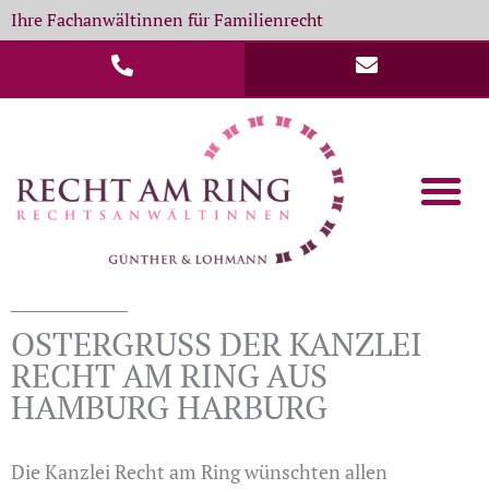
Zum
Ihre Fachanwältinnen für Familienrecht
Inhalt
springen
English Cou
Formulare & D
OSTERGRUSS DER KANZLEI R
ECHT AM RING AUS H
AMBURG HARBURG
Die Kanzlei Recht am Ring wünschten allen