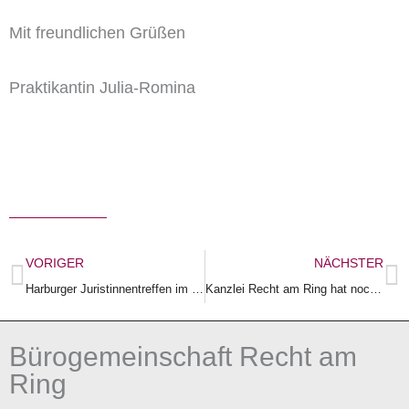
Mit freundlichen Grüßen
Praktikantin Julia-Romina
Zurück
N
VORIGER
NÄCHSTER
Harburger Juristinnentreffen im Bolero am 1. März 2011
Kanzlei Recht am Ring hat noch einen Referendariatsplatz in Hamburg-Harburg frei
Bürogemeinschaft Recht am
Ring