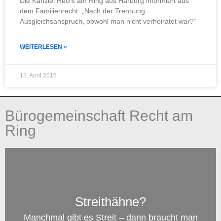
Die Kanzlei Recht am Ring aus Harburg informiert aus
dem Familienrecht: „Nach der Trennung:
Ausgleichsanspruch, obwohl man nicht verheiratet war?“
WEITERLESEN »
13. April 2016
Bürogemeinschaft Recht am
Ring
Streithähne?
Manchmal gibt es Streit – dann braucht man