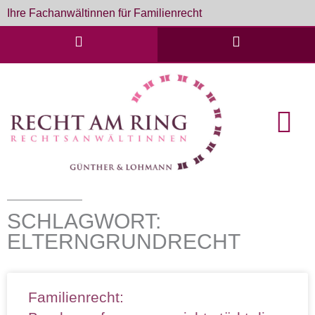
Zum
Ihre Fachanwältinnen für Familienrecht
Inhalt
springen
English Cou
Formulare & D
SCHLAGWORT:
ELTERNGRUNDRECHT
Familienrecht: