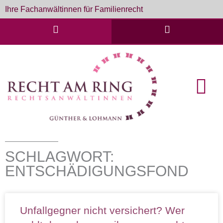
Zum
Ihre Fachanwältinnen für Familienrecht
Inhalt
springen
English Cou
Formulare & D
SCHLAGWORT:
ENTSCHÄDIGUNGSFOND
Unfallgegner nicht versichert? Wer