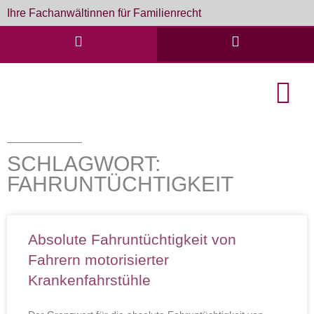
Zum
Ihre Fachanwältinnen für Familienrecht
Inhalt
springen
English Cou
Formulare & D
SCHLAGWORT:
FAHRUNTÜCHTIGKEIT
Absolute Fahruntüchtigkeit von
Fahrern motorisierter
Krankenfahrstühle