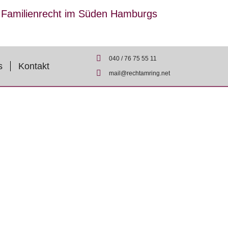
r Familienrecht im Süden Hamburgs
040 / 76 75 55 11
s
Kontakt
mail@rechtamring.net