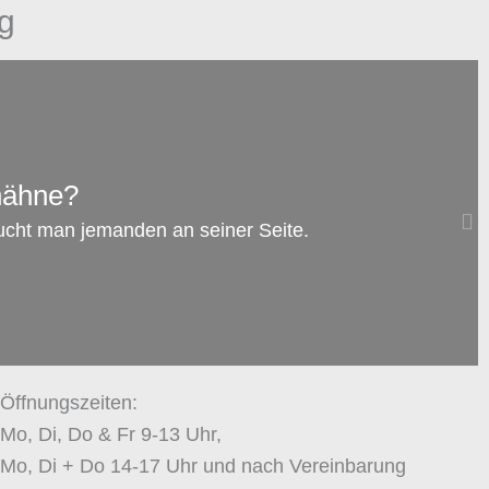
g
AUG.
08
hähne?
Familienrecht: Darf man dem anderen
ucht man jemanden an seiner Seite.
Elternteil das Rauchen verbieten, während
das Kind bei ihm ist?
zum Artikel →
Öffnungszeiten:
Mo, Di, Do & Fr 9-13 Uhr,
Mo, Di + Do 14-17 Uhr und nach Vereinbarung