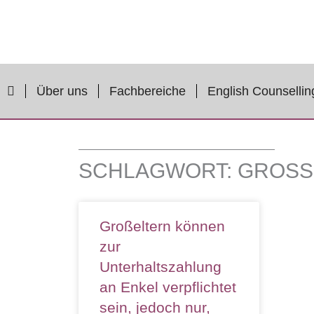
Zum
Inhalt
springen
Über uns
Fachbereiche
English Counsellin
SCHLAGWORT: GROSS
Großeltern können
zur
Unterhaltszahlung
an Enkel verpflichtet
sein, jedoch nur,