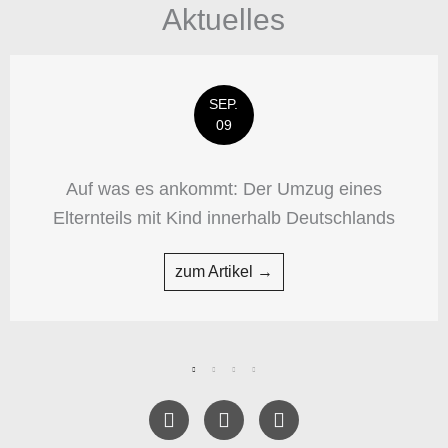
Aktuelles
SEP.
09
Auf was es ankommt: Der Umzug eines
Elternteils mit Kind innerhalb Deutschlands
zum Artikel →
F
T
Y
a
w
e