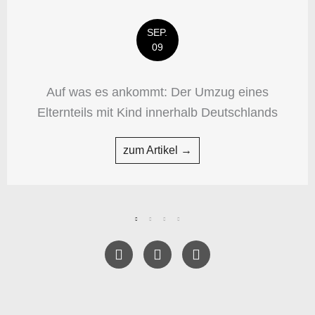
SEP.
09
Auf was es ankommt: Der Umzug eines
Elternteils mit Kind innerhalb Deutschlands
zum Artikel →
F
T
Y
a
w
e
c
i
l
e
t
p
b
t