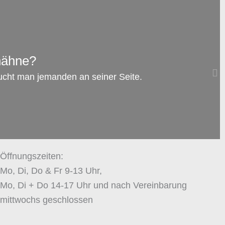
AUG.
08
hähne?
Familienrecht: Darf man dem anderen
ucht man jemanden an seiner Seite.
Elternteil das Rauchen verbieten, während
das Kind bei ihm ist?
zum Artikel →
Öffnungszeiten:
Mo, Di, Do & Fr 9-13 Uhr,
Mo, Di + Do 14-17 Uhr und nach Vereinbarung
mittwochs geschlossen