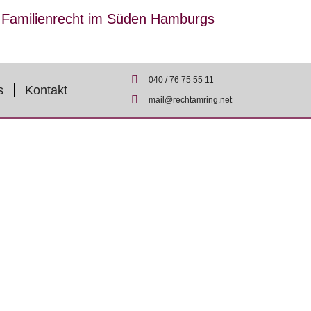
r Familienrecht im Süden Hamburgs
040 / 76 75 55 11
s
Kontakt
mail@rechtamring.net