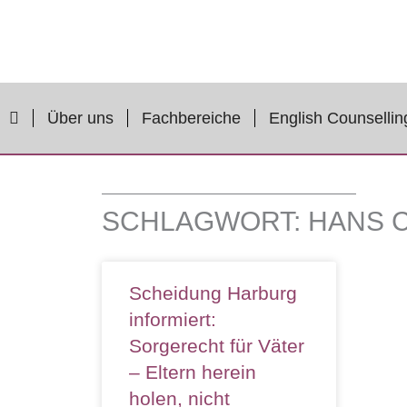
Zum
Inhalt
springen
Über uns
Fachbereiche
English Counsellin
SCHLAGWORT: HANS C
Scheidung Harburg
informiert:
Sorgerecht für Väter
– Eltern herein
holen, nicht