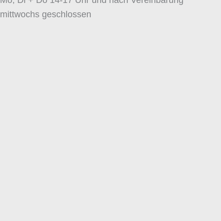
Mo, Di + Do 14-17 Uhr und nach Vereinbarung
mittwochs geschlossen