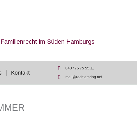
r Familienrecht im Süden Hamburgs
040 / 76 75 55 11
s
Kontakt
mail@rechtamring.net
AMMER