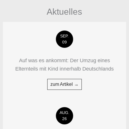
Aktuelles
SEP.
09
Auf was es ankommt: Der Umzug eines
Elternteils mit Kind innerhalb Deutschlands
zum Artikel →
AUG.
26