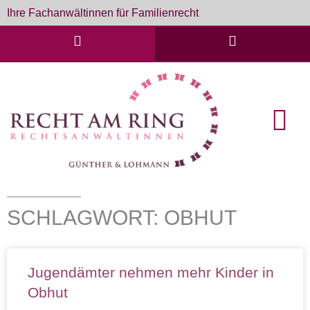
Zum
Ihre Fachanwältinnen für Familienrecht
Inhalt
springen
English Cou
Formulare & D
SCHLAGWORT: OBHUT
Jugendämter nehmen mehr Kinder in
Obhut