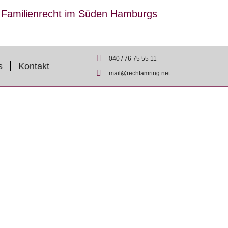
r Familienrecht im Süden Hamburgs
040 / 76 75 55 11
s
Kontakt
mail@rechtamring.net