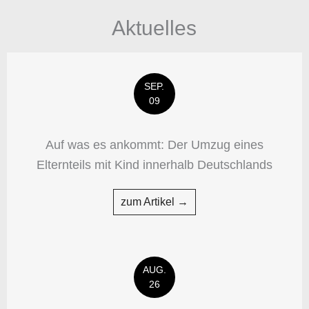
Aktuelles
SEP.
09
Auf was es ankommt: Der Umzug eines
Elternteils mit Kind innerhalb Deutschlands
zum Artikel →
AUG.
26