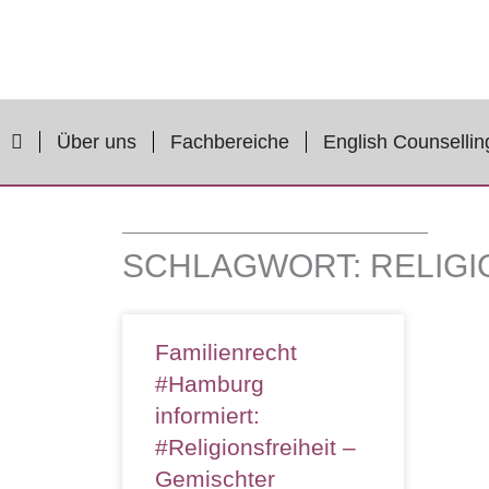
Zum
Inhalt
springen
Über uns
Fachbereiche
English Counsellin
SCHLAGWORT: RELIGI
Familienrecht
#Hamburg
informiert:
#Religionsfreiheit –
Gemischter