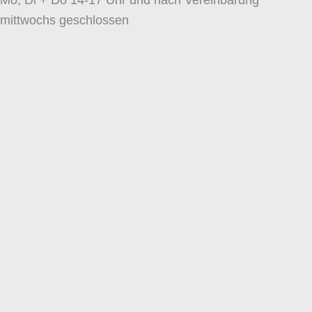
Mo, Di + Do 14-17 Uhr und nach Vereinbarung
mittwochs geschlossen