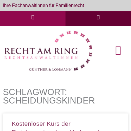
Zum
Ihre Fachanwältinnen für Familienrecht
Inhalt
springen
English Cou
Formulare & D
SCHLAGWORT:
SCHEIDUNGSKINDER
Kostenloser Kurs der