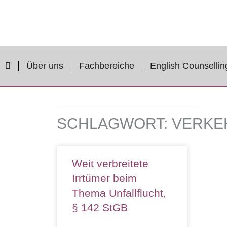
Zum
Inhalt
springen
Über uns
Fachbereiche
English Counsellin
SCHLAGWORT: VERKE
Weit verbreitete
Irrtümer beim
Thema Unfallflucht,
§ 142 StGB