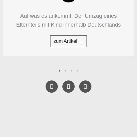
Auf was es ankommt: Der Umzug eines
Elternteils mit Kind innerhalb Deutschlands
zum Artikel →
F
T
Y
a
w
e
c
i
l
e
t
p
b
t
o
e
o
r
k