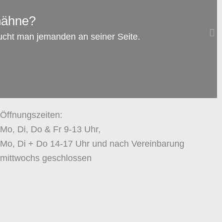
hähne?
Familienrecht: Darf man dem anderen
ucht man jemanden an seiner Seite.
Elternteil das Rauchen verbieten, während
das Kind bei ihm ist?
zum Artikel →
Öffnungszeiten:
Mo, Di, Do & Fr 9-13 Uhr,
Mo, Di + Do 14-17 Uhr und nach Vereinbarung
mittwochs geschlossen