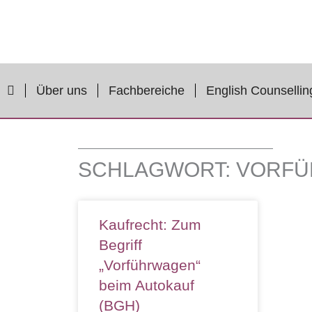
Zum
Inhalt
springen
Über uns
Fachbereiche
English Counsellin
SCHLAGWORT: VORF
Kaufrecht: Zum
Begriff
„Vorführwagen“
beim Autokauf
(BGH)