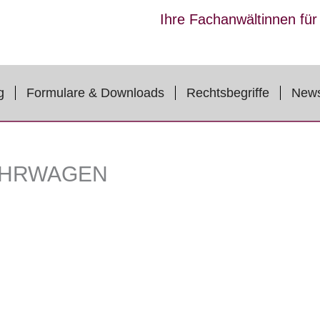
Ihre Fachanwältinnen fü
g
Formulare & Downloads
Rechtsbegriffe
New
ÜHRWAGEN