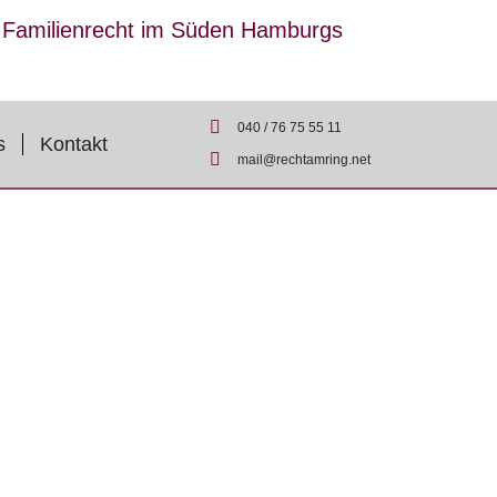
r Familienrecht im Süden Hamburgs
040 / 76 75 55 11
s
Kontakt
mail@rechtamring.net