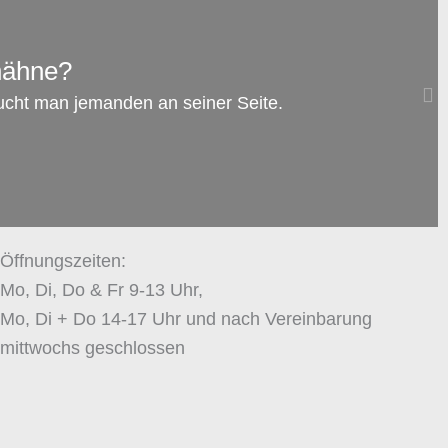
08
hähne?
Familienrecht: Darf man dem anderen
ucht man jemanden an seiner Seite.
Elternteil das Rauchen verbieten, während
das Kind bei ihm ist?
zum Artikel →
Öffnungszeiten:
Mo, Di, Do & Fr 9-13 Uhr,
Mo, Di + Do 14-17 Uhr und nach Vereinbarung
mittwochs geschlossen