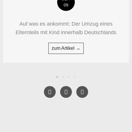
09
Auf was es ankommt: Der Umzug eines
Elternteils mit Kind innerhalb Deutschlands
zum Artikel →
F
T
Y
a
w
e
c
i
l
e
t
p
b
t
o
e
o
r
k