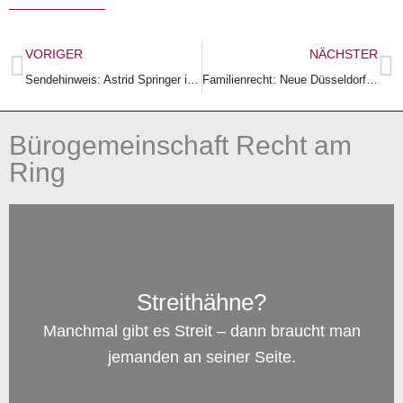
Zurück
N
VORIGER
NÄCHSTER
Sendehinweis: Astrid Springer im Forum auf NDR Info
Familienrecht: Neue Düsseldorfer Tabelle für 2020
Bürogemeinschaft Recht am
Ring
Streithähne?
Manchmal gibt es Streit – dann braucht man
jemanden an seiner Seite.