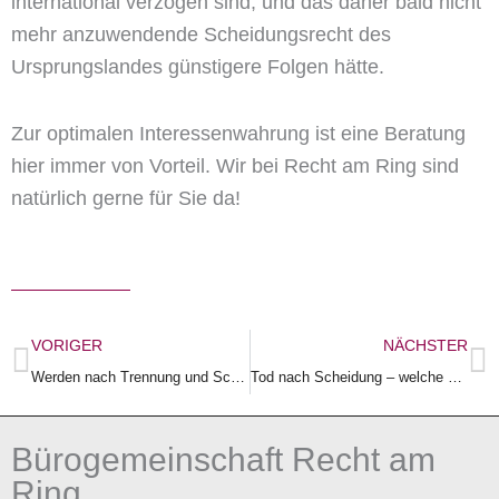
international verzogen sind, und das daher bald nicht
mehr anzuwendende Scheidungsrecht des
Ursprungslandes günstigere Folgen hätte.
Zur optimalen Interessenwahrung ist eine Beratung
hier immer von Vorteil. Wir bei Recht am Ring sind
natürlich gerne für Sie da!
Zurück
N
VORIGER
NÄCHSTER
Werden nach Trennung und Scheidung halbe Autos, Kühlschränke, Boote und Häuser zurückbleiben?
Tod nach Scheidung – welche Ehefrau gilt als Begünstigte z.B. bei Lebensversicherungsvertrag?
Bürogemeinschaft Recht am
Ring