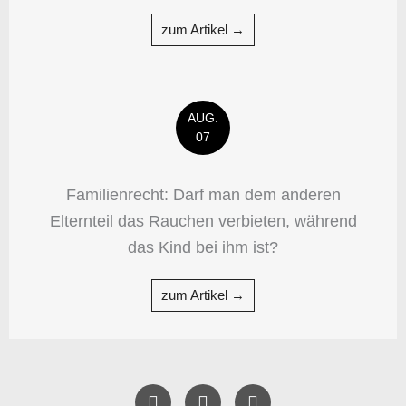
zum Artikel →
AUG.
07
Familienrecht: Darf man dem anderen
Elternteil das Rauchen verbieten, während
das Kind bei ihm ist?
zum Artikel →
F
T
Y