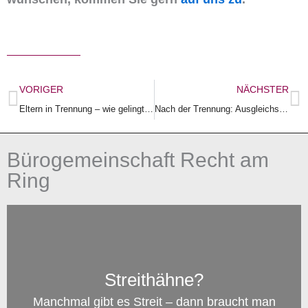
Zurück
N
VORIGER
NÄCHSTER
Eltern in Trennung – wie gelingt es, neben dem eigenen Schmerz und der eigenen Betroffenheit, die besondere Situation der Kinder im Blick zu behalten?
Nach der Trennung: Ausgleichsanspruch, obwohl man nicht verheiratet war?
Bürogemeinschaft Recht am
Ring
Streithähne?
Manchmal gibt es Streit – dann braucht man