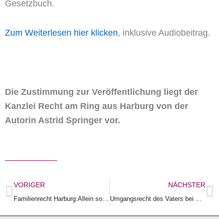
Gesetzbuch.
Zum Weiterlesen hier klicken
, inklusive Audiobeitrag.
Die Zustimmung zur Veröffentlichung liegt der
Kanzlei Recht am Ring aus Harburg von der
Autorin Astrid Springer vor.
Zurück
N
VORIGER
NÄCHSTER
Familienrecht Harburg:Allein sorgeberechtigtes Elternteil vereitelt Kindesumgang und beeinflusst das Kind massiv gegen das andere Elternteil
Umgangsrecht des Vaters bei Gefährdung der körperlichen Unversehrtheit der Mutter.