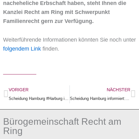
nacheheliche Erbschaft haben, steht Ihnen die
Kanzlei Recht am Ring mit Schwerpunkt
Familienrecht gern zur Verfügung.
Weiterführende Informationen könnten Sie noch unter
folgendem Link
finden.
Zurück
N
VORIGER
NÄCHSTER
Scheidung Hamburg #Harburg informiert: Unterhalt für das erwachsene Kind und der #Selbstbehalt
Scheidung Hamburg informiert: Neufassung des § 1578b I BGB ist vom Bundestag verabschiedet worden.
Bürogemeinschaft Recht am
Ring