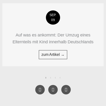
SEP.
09
Auf was es ankommt: Der Umzug eines
Elternteils mit Kind innerhalb Deutschlands
zum Artikel →
F
T
Y
a
w
e
c
i
l
e
t
p