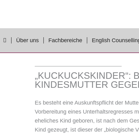
Zum
Inhalt
springen
Über uns
Fachbereiche
English Counsellin
„KUCKUCKSKINDER“: 
KINDESMUTTER GEGE
Es besteht eine Auskunftspflicht der Mut
Vorbereitung eines Unterhaltsregresses mi
eheliches Kind geboren, ist nach dem Ges
Kind gezeugt, ist dieser der „biologische 