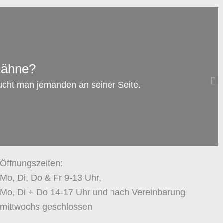
AUG.
06
hähne?
Familienrecht: Darf man dem anderen
ucht man jemanden an seiner Seite.
Elternteil das Rauchen verbieten, während
das Kind bei ihm ist?
zum Artikel →
Öffnungszeiten:
Mo, Di, Do & Fr 9-13 Uhr,
Mo, Di + Do 14-17 Uhr und nach Vereinbarung
mittwochs geschlossen