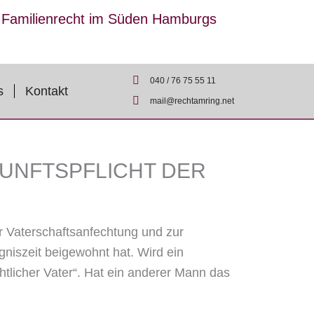
r Familienrecht im Süden Hamburgs
040 / 76 75 55 11
s
Kontakt
mail@rechtamring.net
KUNFTSPFLICHT DER
r Vaterschaftsanfechtung und zur
gniszeit beigewohnt hat. Wird ein
tlicher Vater“. Hat ein anderer Mann das