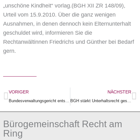
„unschöne Kindheit“ vorlag.(BGH XII ZR 148/09),
Urteil vom 15.9.2010. Über die ganz wenigen
Ausnahmen, in denen dennoch kein Elternunterhalt
geschuldet wird, informieren Sie die
Rechtanwältinnen Friedrichs und Günther bei Bedarf
gern.
Zurück
N
VORIGER
NÄCHSTER
Bundesverwaltungsgericht entscheidet: unterhaltsrechtlicher Selbstbehalt auch bei Kostenbeiträgen in der Jugendhilfe
BGH stärkt Unterhaltsrecht geschiedener Frauen
Bürogemeinschaft Recht am
Ring