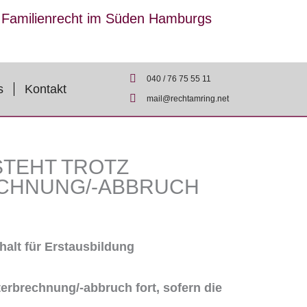
r Familienrecht im Süden Hamburgs
040 / 76 75 55 11
s
Kontakt
mail@rechtamring.net
TEHT TROTZ
ECHNUNG/-ABBRUCH
halt für Erstausbildung
terbrechnung/-abbruch fort, sofern die