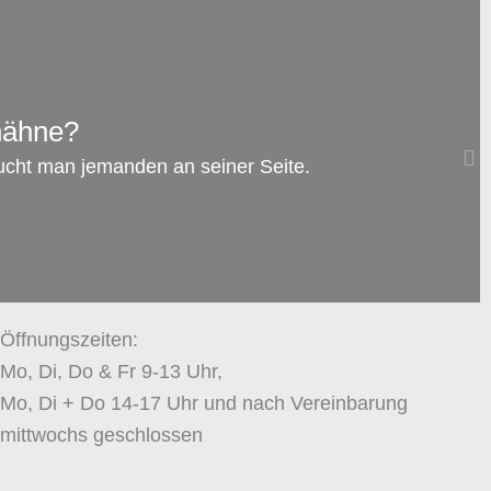
AUG.
07
hähne?
Familienrecht: Darf man dem anderen
ucht man jemanden an seiner Seite.
Elternteil das Rauchen verbieten, während
das Kind bei ihm ist?
zum Artikel →
Öffnungszeiten:
Mo, Di, Do & Fr 9-13 Uhr,
Mo, Di + Do 14-17 Uhr und nach Vereinbarung
mittwochs geschlossen