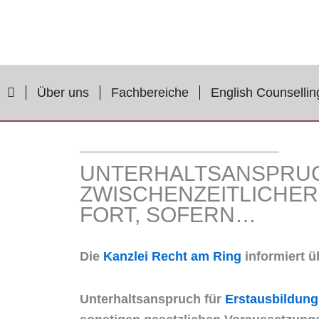
Zum
Inhalt
springen
Über uns
Fachbereiche
English Counsellin
UNTERHALTSANSPRUC
ZWISCHENZEITLICHE
FORT, SOFERN…
Die
Kanzlei Recht am Ring
informiert ü
Unterhaltsanspruch für
Erstausbildun