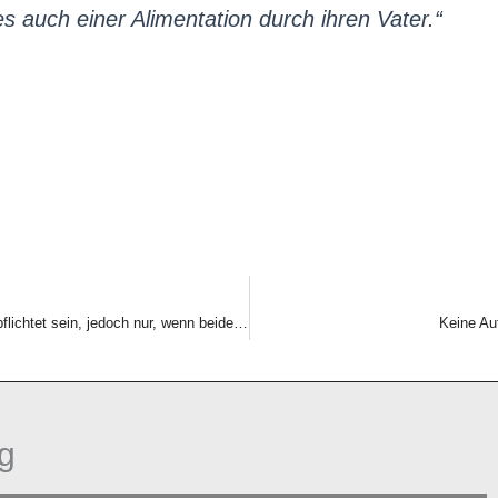
s auch einer Alimentation durch ihren Vater.“
Großeltern können zur Unterhaltszahlung an Enkel verpflichtet sein, jedoch nur, wenn beide Kindeseltern nicht leistungsfähig sind.
Keine Au
g