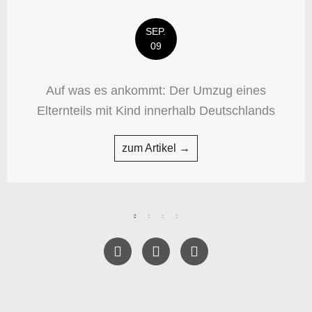
SEP.
09
Auf was es ankommt: Der Umzug eines
Elternteils mit Kind innerhalb Deutschlands
zum Artikel →
F
T
Y
a
w
e
c
i
l
e
t
p
b
t