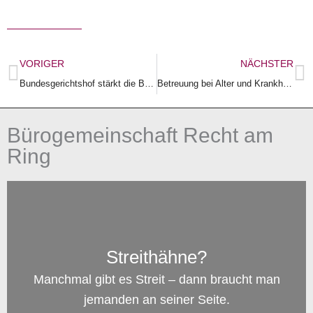
Zurück
N
VORIGER
NÄCHSTER
Bundesgerichtshof stärkt die Bedeutung der Patientenverfügung
Betreuung bei Alter und Krankheit: Wenn sie nicht vorsorgen, könnten u.U. fremde Menschen für sie entscheiden(müssen).
Bürogemeinschaft Recht am
Ring
Streithähne?
Manchmal gibt es Streit – dann braucht man
jemanden an seiner Seite.