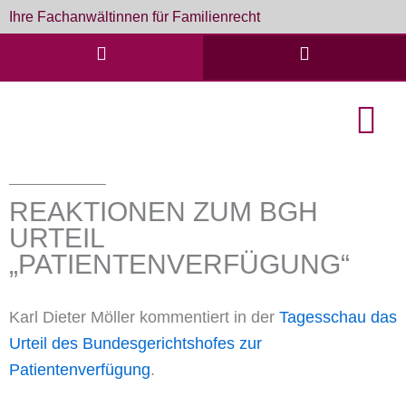
Zum
Ihre Fachanwältinnen für Familienrecht
Inhalt
springen
English Cou
Formulare & D
REAKTIONEN ZUM BGH
URTEIL
„PATIENTENVERFÜGUNG“
Karl Dieter Möller kommentiert in der
Tagesschau das
Urteil des Bundesgerichtshofes zur
Patientenverfügung
.