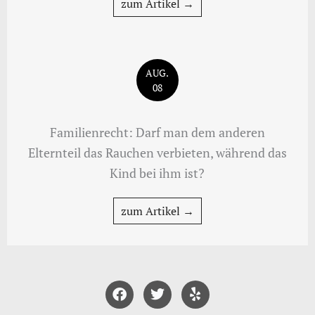
zum Artikel →
AUG.
08
Familienrecht: Darf man dem anderen
Elternteil das Rauchen verbieten, während das
Kind bei ihm ist?
zum Artikel →
F
T
Y
a
w
e
c
i
l