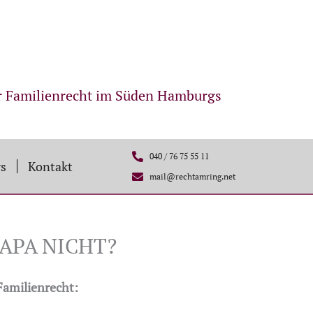
r Familienrecht im Süden Hamburgs
040 / 76 75 55 11
s
Kontakt
mail@rechtamring.net
APA NICHT?
Familienrecht: