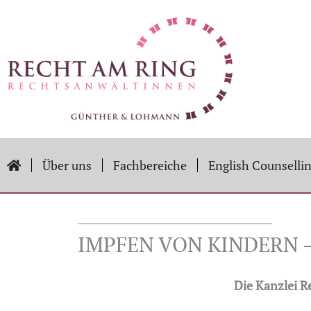
Zum
Inhalt
springen
Über uns
Fachbereiche
English Counselli
IMPFEN VON KINDERN 
Die Kanzlei R