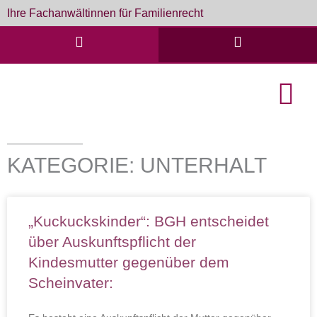
Zum
Ihre Fachanwältinnen für Familienrecht
Inhalt
springen
English Cou
Formulare & D
KATEGORIE: UNTERHALT
Seite
Seite
Seite
Seite
Seite
„Kuckuckskinder“: BGH entscheidet
über Auskunftspflicht der
Kindesmutter gegenüber dem
Scheinvater: