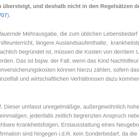
n übersteigt, und deshalb nicht in den Regelsätzen 
/07
).
dauernde
Mehrausgabe, die zum üblichen Lebensbedarf ge
hilfeunterricht, längere Auslandsaufenthalte, krankhei
chlich begründet ist, müssen die Kosten von der/dem U
den. Das ist bspw. der Fall, wenn das Kind Nachhilfeu
nversicherungskosten können hierzu zählen, sofern das K
inzelfall und wirtschaftlichen Verhältnissen dazu kommen
. Dieser umfasst unregelmäßige, außergewöhnlich hohe 
einmaligen
, jedenfalls zeitlich begrenzten Anspruch ne
hbare Krankheitsfolgen, Erstausstattung eines Neugebo
irmation sind hingegen i.d.R. kein Sonderbedarf, da die