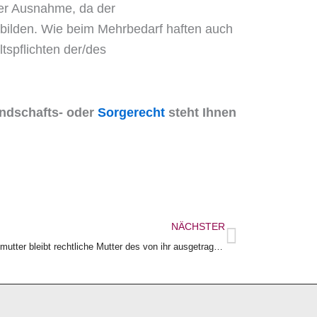
ner Ausnahme, da der
 bilden. Wie beim Mehrbedarf haften auch
tspflichten der/des
ndschafts- oder
Sorgerecht
steht Ihnen
Nächster
NÄCHSTER
Familienrecht: BGH bestätigt: Die Leihmutter bleibt rechtliche Mutter des von ihr ausgetragenen Kindes!