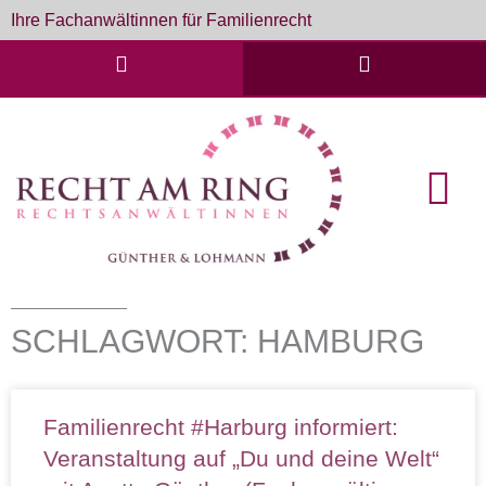
Zum
Ihre Fachanwältinnen für Familienrecht
Inhalt
springen
English Cou
Formulare & D
SCHLAGWORT: HAMBURG
Familienrecht #Harburg informiert:
Veranstaltung auf „Du und deine Welt“