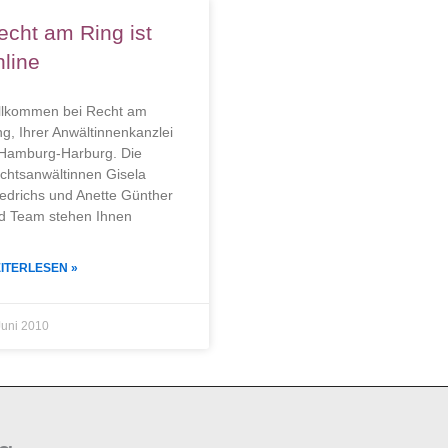
echt am Ring ist
nline
llkommen bei Recht am
ng, Ihrer Anwältinnenkanzlei
 Hamburg-Harburg. Die
chtsanwältinnen Gisela
iedrichs und Anette Günther
d Team stehen Ihnen
ITERLESEN »
Juni 2010