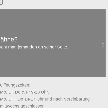
g
SEP.
09
hähne?
Auf was es ankommt: Der Umzug eines
ucht man jemanden an seiner Seite.
Elternteils mit Kind innerhalb Deutschlands
zum Artikel →
Öffnungszeiten:
Mo, Di, Do & Fr 9-13 Uhr,
Mo, Di + Do 14-17 Uhr und nach Vereinbarung
mittwochs geschlossen