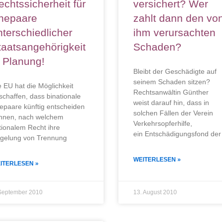
echtssicherheit für
versichert? Wer
hepaare
zahlt dann den vo
nterschiedlicher
ihm verursachten
taatsangehörigkeit
Schaden?
n Planung!
Bleibt der Geschädigte auf
seinem Schaden sitzen?
e EU hat die Möglichkeit
Rechtsanwältin Günther
schaffen, dass binationale
weist darauf hin, dass in
epaare künftig entscheiden
solchen Fällen der Verein
nnen, nach welchem
Verkehrsopferhilfe,
tionalem Recht ihre
ein Entschädigungsfond der
gelung von Trennung
WEITERLESEN »
ITERLESEN »
September 2010
13. August 2010