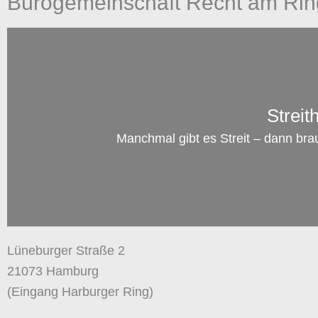
Bürogemeinschaft Recht am Rin
AUG.
08
Streit
Familienrecht: Darf man dem anderen
Manchmal gibt es Streit – dann bra
Elternteil das Rauchen verbieten, während
das Kind bei ihm ist?
zum Artikel →
Lüneburger Straße 2
21073 Hamburg
(Eingang Harburger Ring)