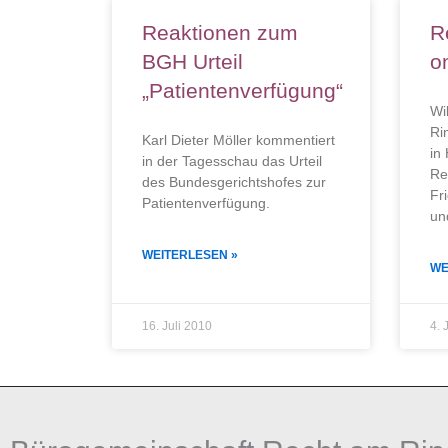
Reaktionen zum
R
BGH Urteil
o
„Patientenverfügung“
Wi
Ri
Karl Dieter Möller kommentiert
in
in der Tagesschau das Urteil
Re
des Bundesgerichtshofes zur
Fr
Patientenverfügung.
un
WEITERLESEN »
WE
16. Juli 2010
4. 