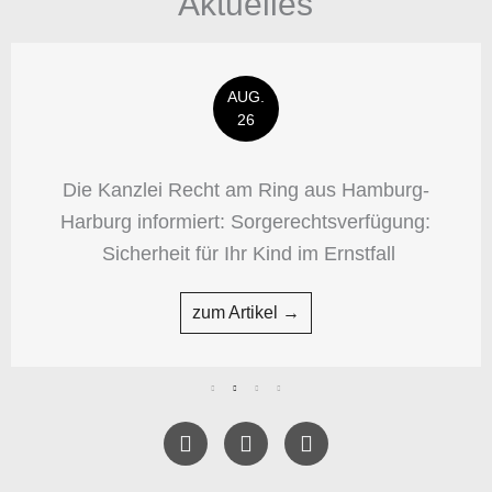
Aktuelles
AUG.
26
Die Kanzlei Recht am Ring aus Hamburg-
Harburg informiert: Sorgerechtsverfügung:
Sicherheit für Ihr Kind im Ernstfall
zum Artikel →
F
T
Y
a
w
e
c
i
l