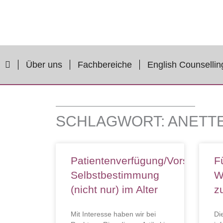
Zum
Inhalt
springen
Über uns
Fachbereiche
English Counsellin
SCHLAGWORT: ANETT
Patientenverfügung/Vorsorgevol
F
Selbstbestimmung
W
(nicht nur) im Alter
z
Mit Interesse haben wir bei
Di