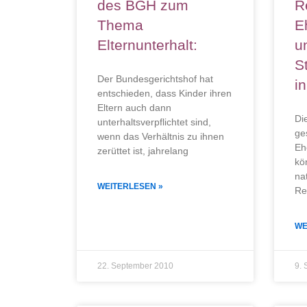
des BGH zum
R
Thema
E
Elternunterhalt:
u
S
Der Bundesgerichtshof hat
i
entschieden, dass Kinder ihren
Eltern auch dann
Di
unterhaltsverpflichtet sind,
ge
wenn das Verhältnis zu ihnen
Eh
zerüttet ist, jahrelang
kö
na
WEITERLESEN »
Re
WE
22. September 2010
9. 