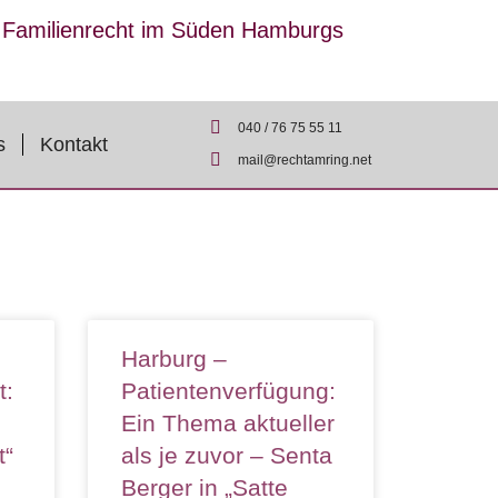
r Familienrecht im Süden Hamburgs
040 / 76 75 55 11
s
Kontakt
mail@rechtamring.net
Harburg –
t:
Patientenverfügung:
Ein Thema aktueller
t“
als je zuvor – Senta
Berger in „Satte