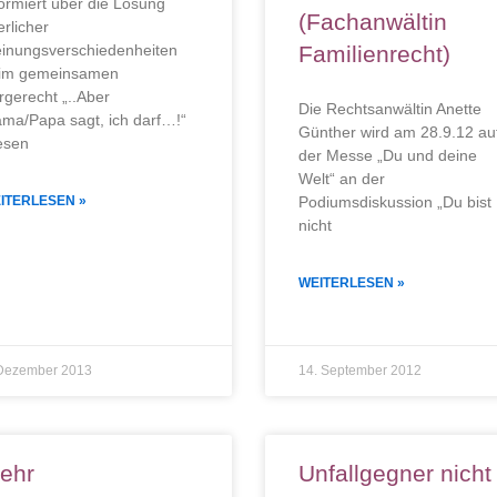
formiert über die Lösung
(Fachanwältin
erlicher
inungsverschiedenheiten
Familienrecht)
im gemeinsamen
rgerecht „..Aber
Die Rechtsanwältin Anette
ma/Papa sagt, ich darf…!“
Günther wird am 28.9.12 au
esen
der Messe „Du und deine
Welt“ an der
ITERLESEN »
Podiumsdiskussion „Du bist
nicht
WEITERLESEN »
 Dezember 2013
14. September 2012
ehr
Unfallgegner nicht