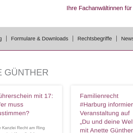
Ihre Fachanwältinnen fü
g
Formulare & Downloads
Rechtsbegriffe
New
E GÜNTHER
lmacht:
ührerschein mit 17:
Familienrecht
er muss
#Harburg informier
ustimmen?
Veranstaltung auf
„Du und deine Wel
e Kanzlei Recht am Ring
mit Anette Günther