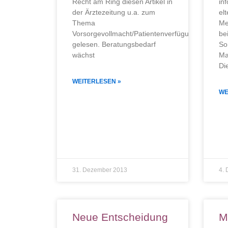
Recht am Ring diesen Artikel in
in
der Ärztezeitung u.a. zum
elt
Thema
Me
Vorsorgevollmacht/Patientenverfügung
be
gelesen. Beratungsbedarf
So
wächst
Ma
Di
WEITERLESEN »
WE
31. Dezember 2013
4.
Neue Entscheidung
M